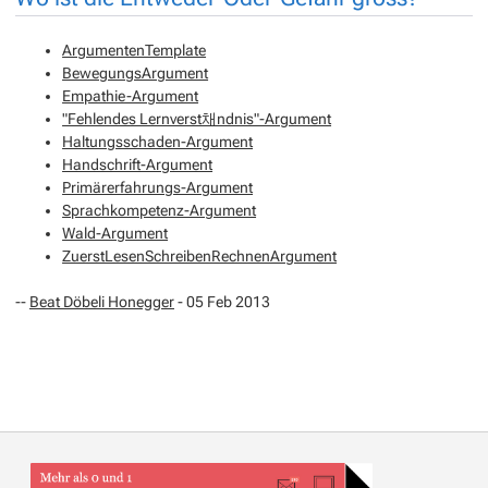
ArgumentenTemplate
BewegungsArgument
Empathie-Argument
"Fehlendes Lernverst채ndnis"-Argument
Haltungsschaden-Argument
Handschrift-Argument
Primärerfahrungs-Argument
Sprachkompetenz-Argument
Wald-Argument
ZuerstLesenSchreibenRechnenArgument
--
Beat Döbeli Honegger
- 05 Feb 2013