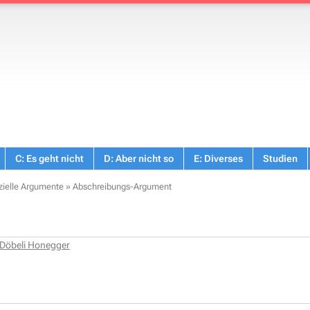
C: Es geht nicht
D: Aber nicht so
E: Diverses
Studien
zielle Argumente
»
Abschreibungs-Argument
 Döbeli Honegger