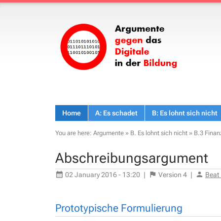
Home
A: Es schadet
B: Es lohnt sich nicht
You are here:
Argumente
»
B. Es lohnt sich nicht
»
B.3 Finan
Abschreibungsargument
02 January 2016 - 13:20
|
Version
4
|
Beat
Prototypische Formulierung