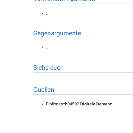
…
Gegenargumente
…
Siehe auch
Quellen
Biblionetz:b04592
Digitale Demenz