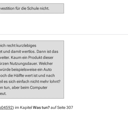
estition für die Schule nicht.
ich recht kurzlebiges
tet und damit wertlos. Dann ist das
 weiter. Kaum ein Produkt dieser
 kürzen Nutzungsdauer. Welcher
ürde beispielsweise ein Auto
ch die Hälfte wert ist und nach
il es sich einfach nicht mehr lohnt?
en tun, aber beim Computer
eut.
:b04592
) im Kapitel
Was tun?
auf Seite 307