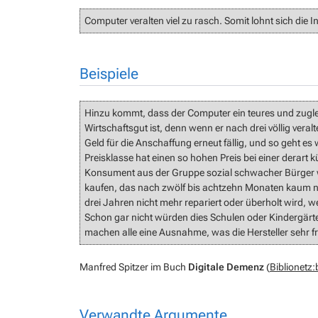
Computer veralten viel zu rasch. Somit lohnt sich die Inv
Beispiele
Hinzu kommt, dass der Computer ein teures und zugle
Wirtschaftsgut ist, denn wenn er nach drei völlig veral
Geld für die Anschaffung erneut fällig, und so geht es
Preisklasse hat einen so hohen Preis bei einer derart
Konsument aus der Gruppe sozial schwacher Bürger w
kaufen, das nach zwölf bis achtzehn Monaten kaum no
drei Jahren nicht mehr repariert oder überholt wird, we
Schon gar nicht würden dies Schulen oder Kindergärt
machen alle eine Ausnahme, was die Hersteller sehr fr
Manfred Spitzer im Buch
Digitale Demenz
(
Biblionetz
Verwandte Argumente