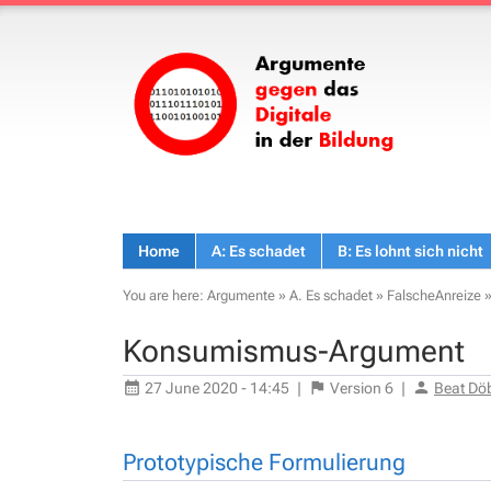
Home
A: Es schadet
B: Es lohnt sich nicht
You are here:
Argumente
»
A. Es schadet
»
FalscheAnreize
Konsumismus-Argument
27 June 2020 - 14:45
|
Version
6
|
Beat Dö
Prototypische Formulierung