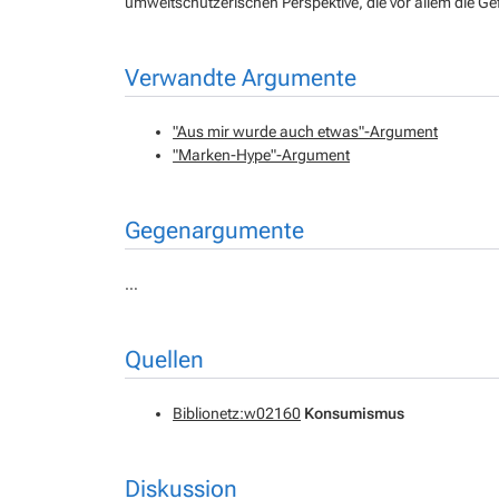
umweltschützerischen Perspektive, die vor allem die Gefa
Verwandte Argumente
"Aus mir wurde auch etwas"-Argument
"Marken-Hype"-Argument
Gegenargumente
…
Quellen
Biblionetz:w02160
Konsumismus
Diskussion