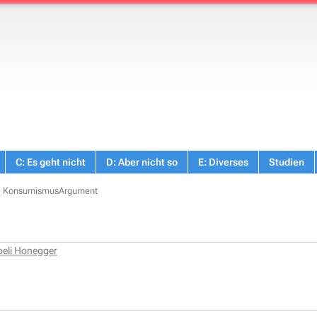
C: Es geht nicht
D: Aber nicht so
E: Diverses
Studien
»
KonsumismusArgument
beli Honegger