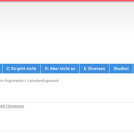
C: Es geht nicht
D: Aber nicht so
E: Diverses
Studien
tem-Argumente
»
LehrplanArgument
beli Honegger