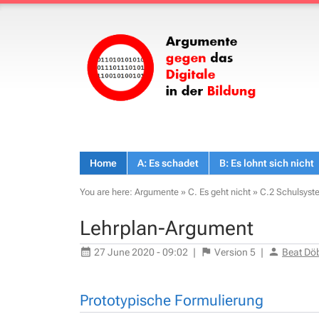
Home
A: Es schadet
B: Es lohnt sich nicht
You are here:
Argumente
»
C. Es geht nicht
»
C.2 Schulsys
Lehrplan-Argument
27 June 2020 - 09:02
|
Version
5
|
Beat Dö
Prototypische Formulierung